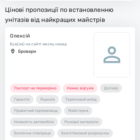
Цінові пропозиції по встановленню
унітазів від найкращих майстрів
Олексій
Був(ла) на сайті месяц назад
Бровари
Паспорт не перевірено
Немає відгуків
Договір
Гарантія
Ліцензія
Терміновий виїзд
Приватний підприємець
Майстерня
Наявність автомобіля
Розхідні матеріали
Безпечна співпраця
Безготівковий розрахунок