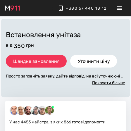
M
911
+380 67 440 18 12
Встановлення унітаза
від
350
грн
Швидке замовлення
Уточнити ціну
Просто заповніть заявку, дайте відповіді на всі уточнюючі за
питання по «встановлення унітаза». Ми зв'яжемося з вами
Показати більше
протягом декількох хвилин. По максимуму заповнена заяв
ка, допоможе майстру назвати точну ціну, яка в основному
не зміниться після завершення всіх робіт. За додаткову пла
ту майстер може придбати потрібні матеріали. Виконавці с
тежать за чистотою та прибирають робоче місце.
У нас
4453
майстра, з яких
866
готові допомогти