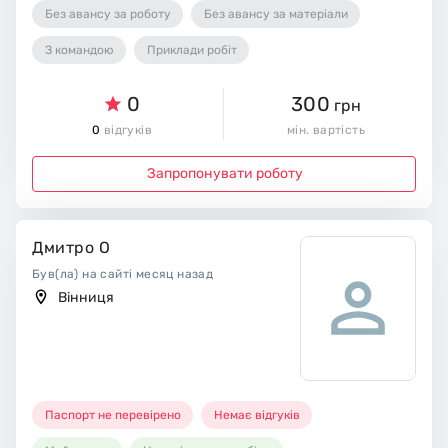
Без авансу за роботу
Без авансу за матеріали
З командою
Приклади робіт
0
300
грн
0
відгуків
мін. вартість
Запропонувати роботу
Дмитро О
Був(ла) на сайті месяц назад
Вінниця
Паспорт не перевірено
Немає відгуків