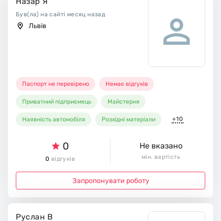
Назар Я
Був(ла) на сайті месяц назад
Львів
Паспорт не перевірено
Немає відгуків
Приватний підприємець
Майстерня
+10
Наявність автомобіля
Розхідні матеріали
0
Не вказано
мін. вартість
0
відгуків
Запропонувати роботу
Руслан В