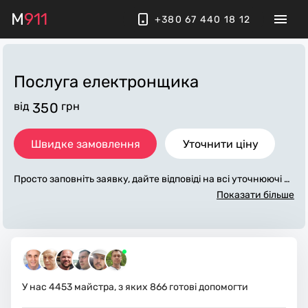
M
911
+380 67 440 18 12
Послуга електронщика
від
350
грн
Швидке замовлення
Уточнити ціну
Просто заповніть заявку, дайте відповіді на всі уточнюючі за
питання по «послуга електронщика». Ми зв'яжемося з вам
Показати більше
и протягом декількох хвилин. По максимуму заповнена зая
вка, допоможе майстру назвати точну ціну, яка в основном
у не зміниться після завершення всіх робіт. За додаткову пл
ату майстер може придбати потрібні матеріали. Виконавці
стежать за чистотою та прибирають робоче місце.
У нас
4453
майстра, з яких
866
готові допомогти