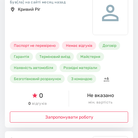
Був(ла) на сайті месяц назад
Кривий Ріг
Паспорт не перевірено
Немає відгуків
Договір
Гарантія
Терміновий виїзд
Майстерня
Наявність автомобіля
Розхідні матеріали
+6
Безготівковий розрахунок
З командою
0
Не вказано
мін. вартість
0
відгуків
Запропонувати роботу