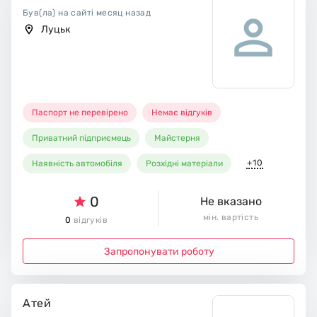
Був(ла) на сайті месяц назад
Луцьк
Паспорт не перевірено
Немає відгуків
Приватний підприємець
Майстерня
+10
Наявність автомобіля
Розхідні матеріали
0
Не вказано
мін. вартість
0
відгуків
Запропонувати роботу
Атей