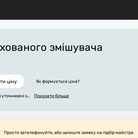
хованого змішувача
ти ціну
Як формується ціна?
сі уточнюючі за
Показати більше
увача». Ми з
. По максимум
и точну ціну,
я всіх робіт.
трібні матері
ирають робоче
Просто зателефонуйте, або залиште заявку на підбір майстра