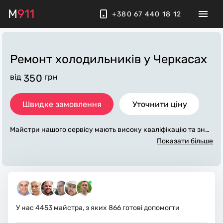
M
911
+380 67 440 18 12
Ремонт холодильників у Черкасах
від
350
грн
Швидке замовлення
Уточнити ціну
Майстри нашого сервісу мають високу кваліфікацію та знач
ний досвід у обслуговуванні, діагностиці та ремонту холод
Показати більше
ильників на дому, морозильних камер різного ступеня скла
дності. Є досвід ремонту всіх брендів та моделей. Працюєм
о у місті Черкаси та передмісті з виїздом по Черкаській обла
сті.
У нас
4453
майстра, з яких
866
готові допомогти