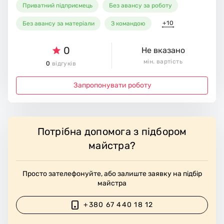
Приватний підприємець
Без авансу за роботу
+10
Без авансу за матеріали
З командою
0
Не вказано
мін. вартість
0
відгуків
Запропонувати роботу
Потрібна допомога з підбором
майстра?
Просто зателефонуйте, або залиште заявку на підбір
майстра
+380 67 440 18 12