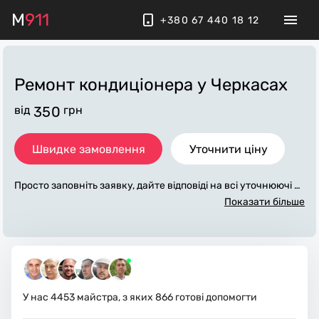
M
911
+380 67 440 18 12
Ремонт кондиціонера
у Черкасах
від
350
грн
Швидке замовлення
Уточнити ціну
Просто заповніть заявку, дайте відповіді на всі уточнюючі за
питання по «ремонт кондиціонера». Ми зв'яжемося з вами
Показати більше
протягом декількох хвилин. По максимуму заповнена заяв
ка, допоможе майстру назвати точну ціну у Черкасах, яка в
основному не зміниться після завершення всіх робіт. За до
даткову плату майстер може придбати потрібні матеріали.
Виконавці стежать за чистотою та прибирають робоче місц
е.
У нас
4453
майстра, з яких
866
готові допомогти