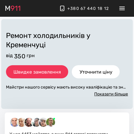
M
911
+380 67 440 18 12
Ремонт холодильників у
Кременчуці
від
350
грн
Швидке замовлення
Уточнити ціну
Майстри нашого сервісу мають високу кваліфікацію та знач
ний досвід у обслуговуванні, діагностиці та ремонту холод
Показати більше
ильників на дому, морозильних камер різного ступеня скла
дності. Є досвід ремонту всіх брендів та моделей. Працюєм
о у місті Кременчук та передмісті з виїздом по Полтавській о
бласті.