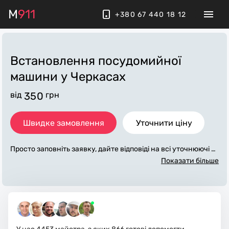
M
911
+380 67 440 18 12
Встановлення посудомийної
машини
у Черкасах
від
350
грн
Швидке замовлення
Уточнити ціну
Просто заповніть заявку, дайте відповіді на всі уточнюючі за
питання по «встановлення посудомийної машини». Ми з
Показати більше
в'яжемося з вами протягом декількох хвилин. По максимум
у заповнена заявка, допоможе майстру назвати точну ціну
у Черкасах, яка в основному не зміниться після завершенн
я всіх робіт. За додаткову плату майстер може придбати по
трібні матеріали. Виконавці стежать за чистотою та прибир
ають робоче місце.