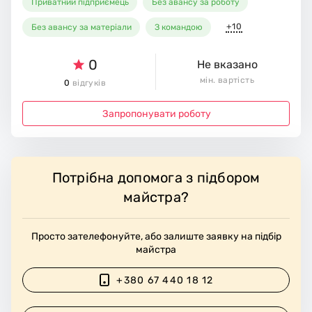
Приватний підприємець
Без авансу за роботу
+10
Без авансу за матеріали
З командою
0
Не вказано
мін. вартість
0
відгуків
Запропонувати роботу
Потрібна допомога з підбором
майстра?
Просто зателефонуйте, або залиште заявку на підбір
майстра
+380 67 440 18 12