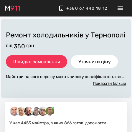
M
911
+380 67 440 18 12
Ремонт холодильників у Тернополі
від
350
грн
Швидке замовлення
Уточнити ціну
Майстри нашого сервісу мають високу кваліфікацію та знач
ний досвід у обслуговуванні, діагностиці та ремонту холод
Показати більше
ильників на дому, морозильних камер різного ступеня скла
дності. Є досвід ремонту всіх брендів та моделей. Працюєм
о у місті Тернопіль та передмісті з виїздом по Тернопільській
області.
У нас
4453
майстра, з яких
866
готові допомогти