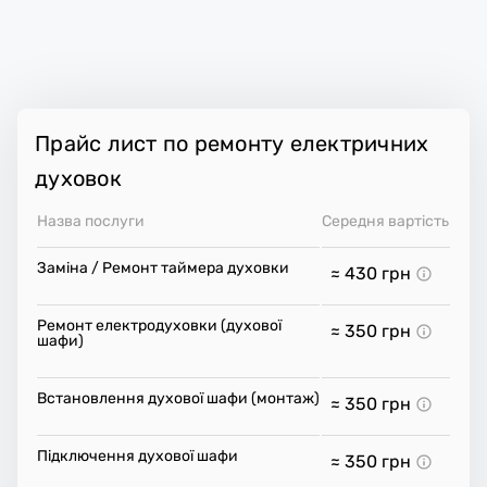
Прайс лист по ремонту електричних
духовок
Назва послуги
Середня вартість
Заміна / Ремонт таймера духовки
≈ 430
грн
Ремонт електродуховки (духової
≈ 350
грн
шафи)
Встановлення духової шафи (монтаж)
≈ 350
грн
Підключення духової шафи
≈ 350
грн