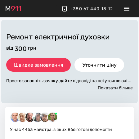
M
911
+380 67 440 18 12
Ремонт електричної духовки
від
300
грн
Швидке замовлення
Уточнити ціну
Просто заповніть заявку, дайте відповіді на всі уточнюючі за
питання по «ремонт електричної духовки». Ми зв'яжемося
Показати більше
з вами протягом декількох хвилин. По максимуму заповне
на заявка, допоможе майстру назвати точну ціну, яка в осн
овному не зміниться після завершення всіх робіт. За додатк
ову плату майстер може придбати потрібні матеріали. Вико
навці стежать за чистотою та прибирають робоче місце.
У нас
4453
майстра, з яких
866
готові допомогти