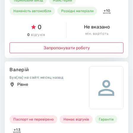
Терміновий виїзд
Майстерня
+10
Наявність автомобіля
Розхідні матеріали
0
Не вказано
мін. вартість
0
відгуків
Запропонувати роботу
Валерій
Був(ла) на сайті месяц назад
Рівне
Паспорт не перевірено
Немає відгуків
Гарантія
+13