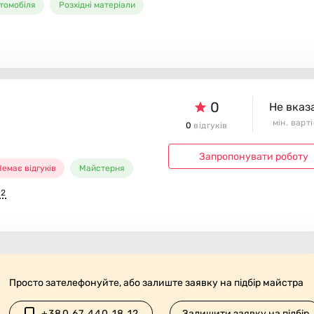
томобіля
Розхідні матеріали
0
Не вказ
мін. варт
0
відгуків
Запропонувати роботу
емає відгуків
Майстерня
12
Просто зателефонуйте, або залиште заявку на підбір майстра
+380 67 440 18 12
Залишити заявку на підбір