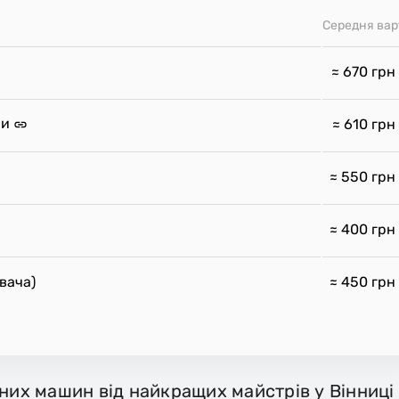
Середня вар
≈ 670
грн
ни
≈ 610
грн
≈ 550
грн
≈ 400
грн
вача)
≈ 450
грн
ьних машин від найкращих майстрів у Вінниці