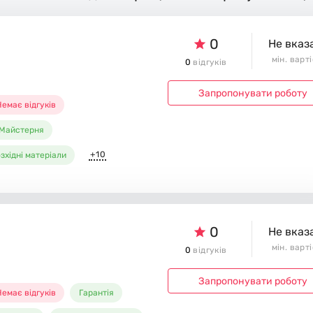
0
Не вказ
мін. варт
0
відгуків
Запропонувати роботу
емає відгуків
Майстерня
+10
зхідні матеріали
0
Не вказ
мін. варт
0
відгуків
Запропонувати роботу
емає відгуків
Гарантія