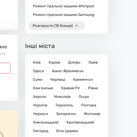
Ремонт пральної машини Whirlpool
Ремонт пральної машини Samsung
Розгорнути (15 більше)
Інші міста
ано
ість
Київ
Харків
Дніпро
Львів
Одеса
Івано-Франківськ
Суми
Чернівці
Кременчук
Кам'янське
Кривий Ріг
Рівне
Херсон
Миколаїв
Луцьк
Чернігів
Тернопіль
Полтава
Черкаси
Запоріжжя
Житомир
Хмельницький
Кропивницький
Ужгород
Біла Церква