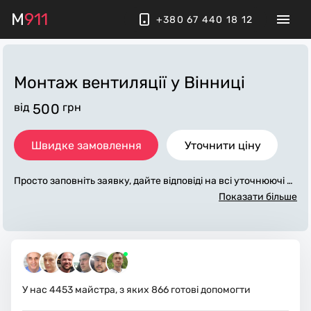
M
911
+380 67 440 18 12
Монтаж вентиляції
у Вінниці
від
500
грн
Швидке замовлення
Уточнити ціну
Просто заповніть заявку, дайте відповіді на всі уточнюючі за
питання по «монтаж вентиляції». Ми зв'яжемося з вами пр
Показати більше
отягом декількох хвилин. По максимуму заповнена заявка,
допоможе майстру назвати точну ціну у Вінниці, яка в осно
вному не зміниться після завершення всіх робіт. За додатко
ву плату майстер може придбати потрібні матеріали. Викон
авці стежать за чистотою та прибирають робоче місце.
У нас
4453
майстра, з яких
866
готові допомогти