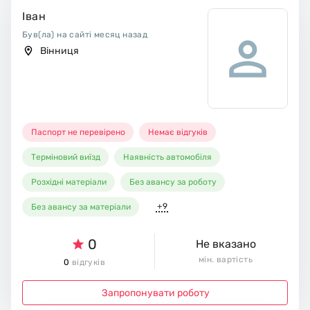
Іван
Був(ла) на сайті месяц назад
Вінниця
Паспорт не перевірено
Немає відгуків
Терміновий виїзд
Наявність автомобіля
Розхідні матеріали
Без авансу за роботу
+9
Без авансу за матеріали
0
Не вказано
мін. вартість
0
відгуків
Запропонувати роботу