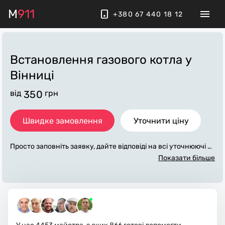
M
911
+380 67 440 18 12
Встановлення газового котла
у
Вінниці
від
350
грн
Швидке замовлення
Уточнити ціну
Просто заповніть заявку, дайте відповіді на всі уточнюючі за
питання по «встановлення газового котла». Ми зв'яжемос
Показати більше
я з вами протягом декількох хвилин. По максимуму заповн
ена заявка, допоможе майстру назвати точну ціну у Вінниц
і, яка в основному не зміниться після завершення всіх робі
т. За додаткову плату майстер може придбати потрібні мат
еріали. Виконавці стежать за чистотою та прибирають робо
че місце.