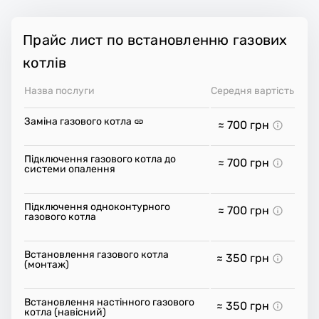
Прайс лист по встановленню газових
котлів
Назва послуги
Середня вартість
Заміна газового котла
≈ 700
грн
Підключення газового котла до
≈ 700
грн
системи опалення
Підключення одноконтурного
≈ 700
грн
газового котла
Встановлення газового котла
≈ 350
грн
(монтаж)
Встановлення настінного газового
≈ 350
грн
котла (навісний)