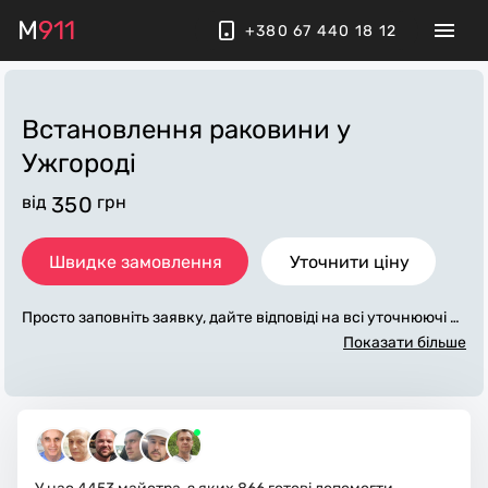
M
911
+380 67 440 18 12
Встановлення раковини
у
Ужгороді
від
350
грн
Швидке замовлення
Уточнити ціну
Просто заповніть заявку, дайте відповіді на всі уточнюючі за
питання по «встановлення раковини». Ми зв'яжемося з ва
Показати більше
ми протягом декількох хвилин. По максимуму заповнена з
аявка, допоможе майстру назвати точну ціну у Ужгороді, як
а в основному не зміниться після завершення всіх робіт. За
додаткову плату майстер може придбати потрібні матеріал
и. Виконавці стежать за чистотою та прибирають робоче мі
сце.