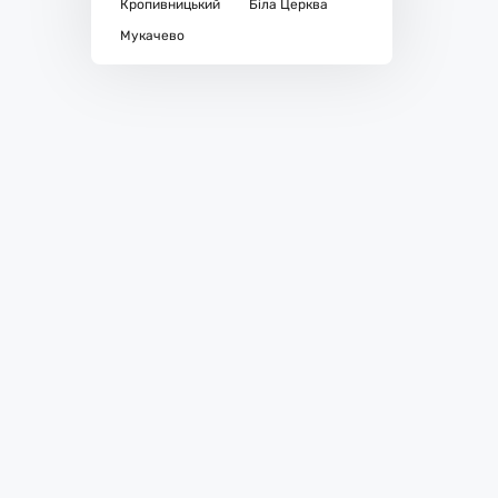
Кропивницький
Біла Церква
Мукачево