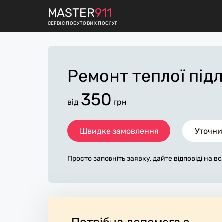
M
ASTER
911
СЕРВІС ПОБУТОВИХ ПОСЛУГ
Ремонт теплої під
350
від
грн
Швидке замовлення
Уточни
Просто заповніть заявку, дайте відповіді на в
питання по «ремонт теплої підлоги». Ми зв'я
протягом декількох хвилин. По максимуму з
а, допоможе майстру назвати точну ціну у Ужг
сновному не зміниться після завершення всіх 
ткову плату майстер може придбати потрібні 
конавці стежать за чистотою та прибирають р
Потрібна допомога з