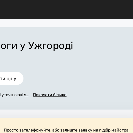
логи
у Ужгороді
ти ціну
сі уточнюючі за
Показати більше
жемося з вами
аповнена заявк
ороді, яка в о
робіт. За дода
матеріали. Ви
обоче місце.
Просто зателефонуйте, або залиште заявку на підбір майстра