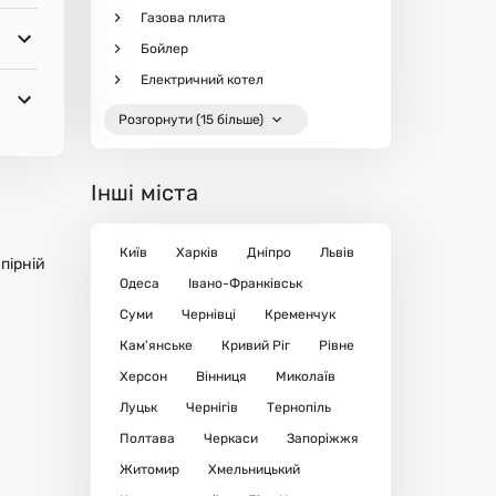
Газова плита
Бойлер
Електричний котел
Розгорнути (15 більше)
Інші міста
Київ
Харків
Дніпро
Львів
пірній
Одеса
Івано-Франківськ
Суми
Чернівці
Кременчук
Кам'янське
Кривий Ріг
Рівне
Херсон
Вінниця
Миколаїв
Луцьк
Чернігів
Тернопіль
Полтава
Черкаси
Запоріжжя
Житомир
Хмельницький