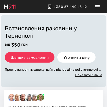
M
911
+380 67 440 18 12
Встановлення раковини
у
Тернополі
від
350
грн
Швидке замовлення
Уточнити ціну
Просто заповніть заявку, дайте відповіді на всі уточнюючі за
питання по «встановлення раковини». Ми зв'яжемося з ва
Показати більше
ми протягом декількох хвилин. По максимуму заповнена з
аявка, допоможе майстру назвати точну ціну у Тернополі, я
ка в основному не зміниться після завершення всіх робіт. З
а додаткову плату майстер може придбати потрібні матеріа
ли. Виконавці стежать за чистотою та прибирають робоче
місце.