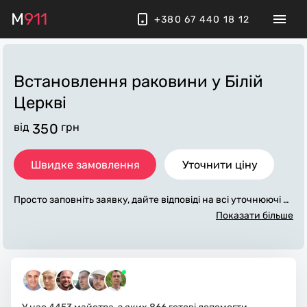
M
911
+380 67 440 18 12
Встановлення раковини
у Білій
Церкві
від
350
грн
Швидке замовлення
Уточнити ціну
Просто заповніть заявку, дайте відповіді на всі уточнюючі за
питання по «встановлення раковини». Ми зв'яжемося з ва
Показати більше
ми протягом декількох хвилин. По максимуму заповнена з
аявка, допоможе майстру назвати точну ціну у Білій Церкві,
яка в основному не зміниться після завершення всіх робіт.
За додаткову плату майстер може придбати потрібні матері
али. Виконавці стежать за чистотою та прибирають робоче
місце.