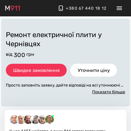
M
911
+380 67 440 18 12
Ремонт електричної плити
у
Чернівцях
від
300
грн
Швидке замовлення
Уточнити ціну
Просто заповніть заявку, дайте відповіді на всі уточнюючі за
питання по «ремонт електричної плити». Ми зв'яжемося з
Показати більше
вами протягом декількох хвилин. По максимуму заповнена
заявка, допоможе майстру назвати точну ціну у Чернівцях,
яка в основному не зміниться після завершення всіх робіт.
За додаткову плату майстер може придбати потрібні матері
али. Виконавці стежать за чистотою та прибирають робоче
місце.