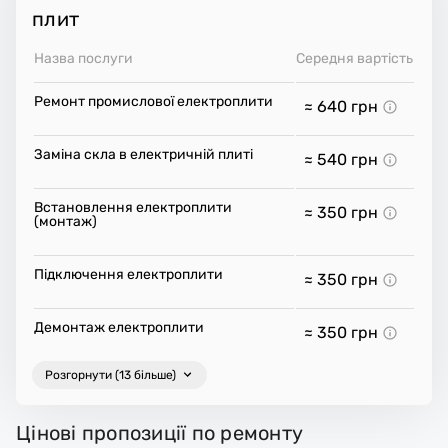
плит
Назва послуги
Середня вартість
Ремонт промислової електроплити
≈ 640
грн
Заміна скла в електричній плиті
≈ 540
грн
Встановлення електроплити
≈ 350
грн
(монтаж)
Підключення електроплити
≈ 350
грн
Демонтаж електроплити
≈ 350
грн
Розгорнути (13 більше)
Цінові пропозиції по ремонту