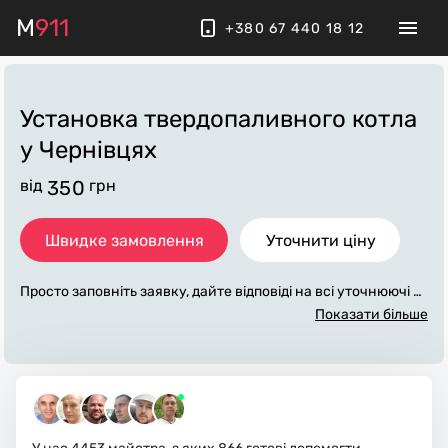
M
911
+380 67 440 18 12
Установка твердопаливного котла
у Чернівцях
від
350
грн
Швидке замовлення
Уточнити ціну
Просто заповніть заявку, дайте відповіді на всі уточнюючі за
питання по «установка твердопаливного котла». Ми зв'яж
Показати більше
емося з вами протягом декількох хвилин. По максимуму за
повнена заявка, допоможе майстру назвати точну ціну у Ч
ернівцях, яка в основному не зміниться після завершення в
сіх робіт. За додаткову плату майстер може придбати потрі
бні матеріали. Виконавці стежать за чистотою та прибираю
ть робоче місце.