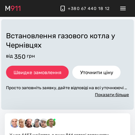
M
911
+380 67 440 18 12
Встановлення газового котла
у
Чернівцях
від
350
грн
Швидке замовлення
Уточнити ціну
Просто заповніть заявку, дайте відповіді на всі уточнюючі за
питання по «встановлення газового котла». Ми зв'яжемос
Показати більше
я з вами протягом декількох хвилин. По максимуму заповн
ена заявка, допоможе майстру назвати точну ціну у Чернів
цях, яка в основному не зміниться після завершення всіх р
обіт. За додаткову плату майстер може придбати потрібні м
атеріали. Виконавці стежать за чистотою та прибирають ро
боче місце.