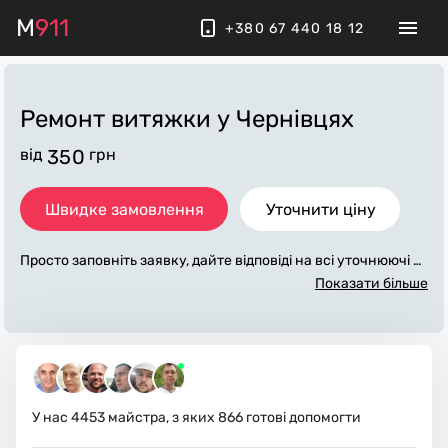
M
911
+380 67 440 18 12
Ремонт витяжки
у Чернівцях
від
350
грн
Швидке замовлення
Уточнити ціну
Просто заповніть заявку, дайте відповіді на всі уточнюючі за
питання по «ремонт витяжки». Ми зв'яжемося з вами прот
Показати більше
ягом декількох хвилин. По максимуму заповнена заявка, д
опоможе майстру назвати точну ціну у Чернівцях, яка в ос
новному не зміниться після завершення всіх робіт. За дода
ткову плату майстер може придбати потрібні матеріали. Ви
конавці стежать за чистотою та прибирають робоче місце.
У нас
4453
майстра, з яких
866
готові допомогти