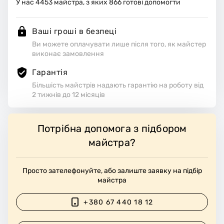
У нас
4453
майстра, з яких
866
готові допомогти
Ваші гроші в безпеці
Ви можете оплачувати лише після того, як майстер
виконає замовлення
Гарантія
Більшість майстрів надають гарантію на роботу від
2 тижнів до 12 місяців
Потрібна допомога з підбором
майстра?
Просто зателефонуйте, або залиште заявку на підбір
майстра
+380 67 440 18 12