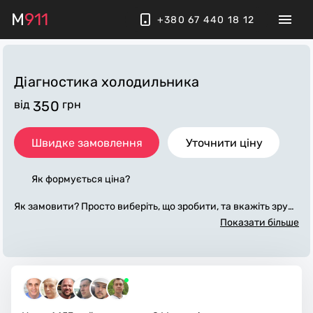
M
911
+380 67 440 18 12
Діагностика холодильника
від
350
грн
Швидке замовлення
Уточнити ціну
Як формується ціна?
Як замовити? Просто виберіть, що зробити, та вкажіть зруч
ний час. Вартість діагностики холодильника стане відома п
Показати більше
ісля наших уточнюючих питань та є базовою. Фінальну цін
у озвучує майстер після проведення діагностики Холодиль
ника на дому. Працюємо за договором, приїжджаємо вчасн
о, стежимо за чистотою робочого місця.