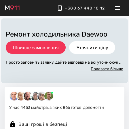
M
911
+380 67 440 18 12
Ремонт холодильника Daewoo
Швидке замовлення
Уточнити ціну
Просто заповніть заявку, дайте відповіді на всі уточнюючі за
питання по «ремонт холодильника daewoo». Ми зв'яжемос
Показати більше
я з вами протягом декількох хвилин. По максимуму заповн
ена заявка, допоможе майстру назвати точну ціну, яка в ос
новному не зміниться після завершення всіх робіт. За дода
ткову плату майстер може придбати потрібні матеріали. Ви
конавці стежать за чистотою та прибирають робоче місце.
У нас
4453
майстра, з яких
866
готові допомогти
Ваші гроші в безпеці