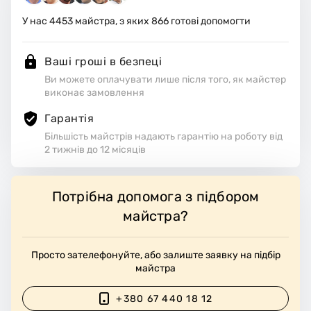
У нас
4453
майстра, з яких
866
готові допомогти
Ваші гроші в безпеці
Ви можете оплачувати лише після того, як майстер
виконає замовлення
Гарантія
Більшість майстрів надають гарантію на роботу від
2 тижнів до 12 місяців
Потрібна допомога з підбором
майстра?
Просто зателефонуйте, або залиште заявку на підбір
майстра
+380 67 440 18 12