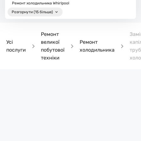
Ремонт холодильника Whirlpool
Розгорнути (15 більше)
Ремонт
Замі
Усі
великої
Ремонт
капі
послуги
побутової
холодильника
труб
техніки
хол