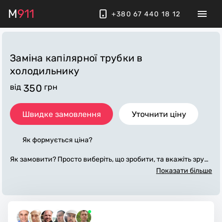
M
911
+380 67 440 18 12
Заміна капілярної трубки в
холодильнику
від
350
грн
Швидке замовлення
Уточнити ціну
Як формується ціна?
Як замовити? Просто виберіть, що зробити, та вкажіть зруч
ний час. Вартість заміни капілярної трубки в холодильнику
Показати більше
стане відома після наших уточнюючих питань та є базово
ю. Фінальну ціну озвучує майстер після проведення діагно
стики Холодильника на дому. Працюємо за договором, приї
жджаємо вчасно, стежимо за чистотою робочого місця.