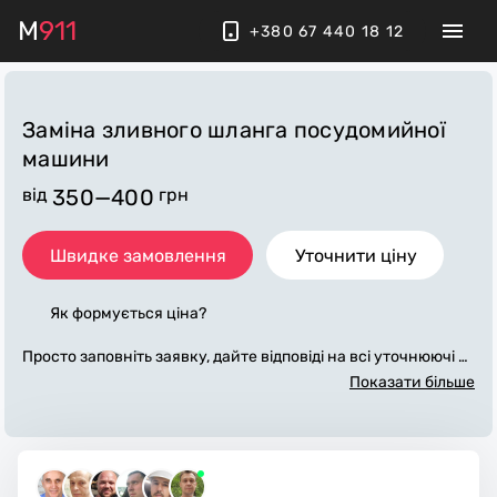
M
911
+380 67 440 18 12
Заміна зливного шланга посудомийної
машини
від
350—400
грн
Швидке замовлення
Уточнити ціну
Як формується ціна?
Просто заповніть заявку, дайте відповіді на всі уточнюючі за
питання по «заміна зливного шланга посудомийної машин
Показати більше
и». Ми зв'яжемося з вами протягом декількох хвилин. По м
аксимуму заповнена заявка, допоможе майстру назвати то
чну ціну, яка в основному не зміниться після завершення в
сіх робіт. За додаткову плату майстер може придбати потрі
бні матеріали. Виконавці стежать за чистотою та прибираю