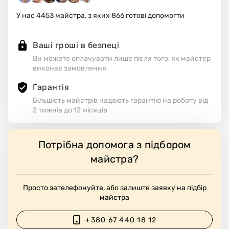
ть робоче місце.
У нас
4453
майстра, з яких
866
готові допомогти
Ваші гроші в безпеці
Ви можете оплачувати лише після того, як майстер
виконає замовлення
Гарантія
Більшість майстрів надають гарантію на роботу від
2 тижнів до 12 місяців
Потрібна допомога з підбором
майстра?
Просто зателефонуйте, або залиште заявку на підбір
майстра
+380 67 440 18 12