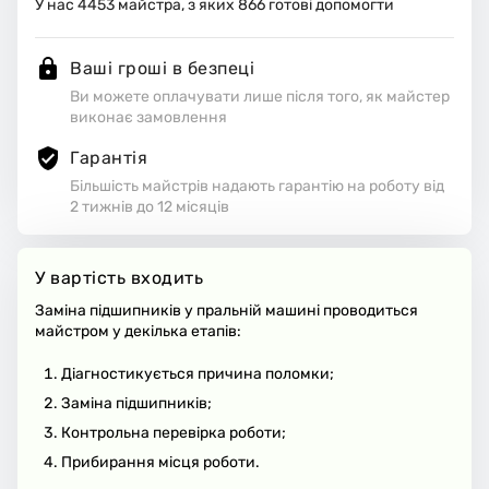
У нас
4453
майстра, з яких
866
готові допомогти
Ваші гроші в безпеці
Ви можете оплачувати лише після того, як майстер
виконає замовлення
Гарантія
Більшість майстрів надають гарантію на роботу від
2 тижнів до 12 місяців
У вартість входить
Заміна підшипників у пральній машині проводиться
майстром у декілька етапів:
Діагностикується причина поломки;
Заміна підшипників;
Контрольна перевірка роботи;
Прибирання місця роботи.