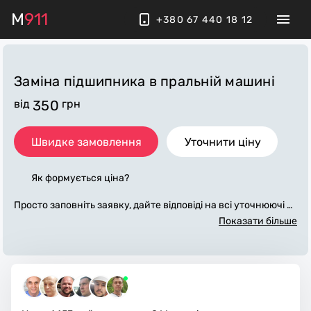
M
911
+380 67 440 18 12
Заміна підшипника в пральній машині
від
350
грн
Швидке замовлення
Уточнити ціну
Як формується ціна?
Просто заповніть заявку, дайте відповіді на всі уточнюючі за
питання по «заміна підшипника в пральній машині». Ми з
Показати більше
в'яжемося з вами протягом декількох хвилин. По максимум
у заповнена заявка, допоможе майстру назвати точну ціну,
яка в основному не зміниться після завершення всіх робіт.
За додаткову плату майстер може придбати потрібні матері
али. Виконавці стежать за чистотою та прибирають робоче
місце.