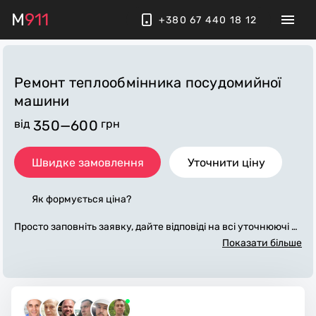
M
911
+380 67 440 18 12
Ремонт теплообмінника посудомийної
машини
від
350—600
грн
Швидке замовлення
Уточнити ціну
Як формується ціна?
Просто заповніть заявку, дайте відповіді на всі уточнюючі за
питання по «ремонт теплообмінника посудомийної машин
Показати більше
и». Ми зв'яжемося з вами протягом декількох хвилин. По м
аксимуму заповнена заявка, допоможе майстру назвати то
чну ціну, яка в основному не зміниться після завершення в
сіх робіт. За додаткову плату майстер може придбати потрі
бні матеріали. Виконавці стежать за чистотою та прибираю