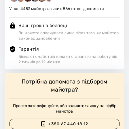
ть робоче місце.
У нас
4453
майстра, з яких
866
готові допомогти
Ваші гроші в безпеці
Ви можете оплачувати лише після того, як майстер
виконає замовлення
Гарантія
Більшість майстрів надають гарантію на роботу від
2 тижнів до 12 місяців
Потрібна допомога з підбором
майстра?
Просто зателефонуйте, або залиште заявку на підбір
майстра
+380 67 440 18 12