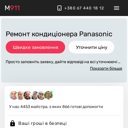
M
911
+380 67 440 18 12
Ремонт кондиціонера Panasonic
Швидке замовлення
Уточнити ціну
Просто заповніть заявку, дайте відповіді на всі уточнюючі за
питання по «ремонт кондиціонера panasonic». Ми зв'яжемо
Показати більше
ся з вами протягом декількох хвилин. По максимуму запов
нена заявка, допоможе майстру назвати точну ціну, яка в о
сновному не зміниться після завершення всіх робіт. За дод
аткову плату майстер може придбати потрібні матеріали. В
иконавці стежать за чистотою та прибирають робоче місце.
У нас
4453
майстра, з яких
866
готові допомогти
Ваші гроші в безпеці