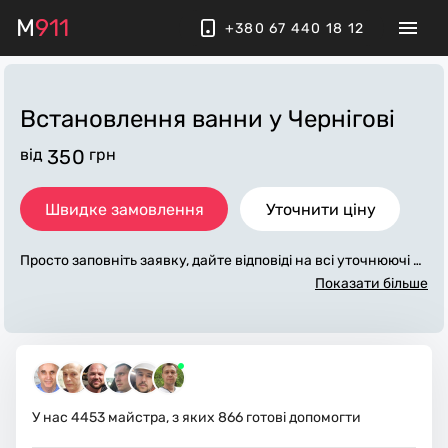
M
911
+380 67 440 18 12
Встановлення ванни
у Чернігові
від
350
грн
Швидке замовлення
Уточнити ціну
Просто заповніть заявку, дайте відповіді на всі уточнюючі за
питання по «встановлення ванни». Ми зв'яжемося з вами
Показати більше
протягом декількох хвилин. По максимуму заповнена заяв
ка, допоможе майстру назвати точну ціну у Чернігові, яка в
основному не зміниться після завершення всіх робіт. За до
даткову плату майстер може придбати потрібні матеріали.
Виконавці стежать за чистотою та прибирають робоче місц
е.
У нас
4453
майстра, з яких
866
готові допомогти