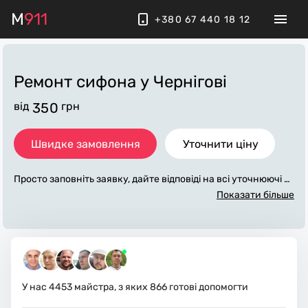
M
911
+380 67 440 18 12
Ремонт сифона
у Чернігові
від
350
грн
Швидке замовлення
Уточнити ціну
Просто заповніть заявку, дайте відповіді на всі уточнюючі за
питання по «ремонт сифона». Ми зв'яжемося з вами протяг
Показати більше
ом декількох хвилин. По максимуму заповнена заявка, доп
оможе майстру назвати точну ціну у Чернігові, яка в основ
ному не зміниться після завершення всіх робіт. За додатков
у плату майстер може придбати потрібні матеріали. Викона
вці стежать за чистотою та прибирають робоче місце.
У нас
4453
майстра, з яких
866
готові допомогти