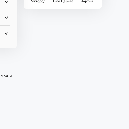
Ужгород
Біла Церква
Чортків
пірній