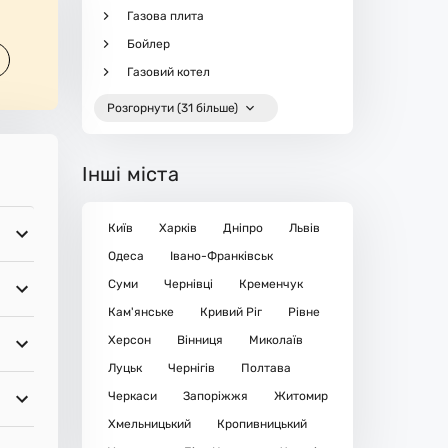
Газова плита
Бойлер
Газовий котел
Розгорнути (31 більше)
Інші міста
Київ
Харків
Дніпро
Львів
Одеса
Івано-Франківськ
Суми
Чернівці
Кременчук
Кам'янське
Кривий Ріг
Рівне
Херсон
Вінниця
Миколаїв
Луцьк
Чернігів
Полтава
Черкаси
Запоріжжя
Житомир
Хмельницький
Кропивницький