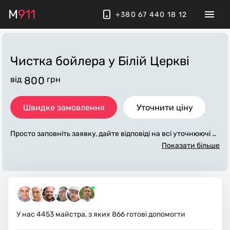
M
911
+380 67 440 18 12
Чистка бойлера
у Білій Церкві
від
800
грн
Швидке замовлення
Уточнити ціну
Просто заповніть заявку, дайте відповіді на всі уточнюючі за
питання по «чистка бойлера». Ми зв'яжемося з вами протя
Показати більше
гом декількох хвилин. По максимуму заповнена заявка, до
поможе майстру назвати точну ціну у Білій Церкві, яка в ос
новному не зміниться після завершення всіх робіт. За дода
ткову плату майстер може придбати потрібні матеріали. Ви
конавці стежать за чистотою та прибирають робоче місце.
У нас
4453
майстра, з яких
866
готові допомогти