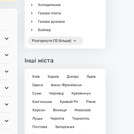
Холодильник
Газова плита
Газова духовка
Бойлер
Розгорнути (12 більше)
Інші міста
Київ
Харків
Дніпро
Львів
Одеса
Івано-Франківськ
Суми
Чернівці
Кременчук
Кам'янське
Кривий Ріг
Рівне
Херсон
Вінниця
Миколаїв
Луцьк
Чернігів
Тернопіль
Полтава
Запоріжжя