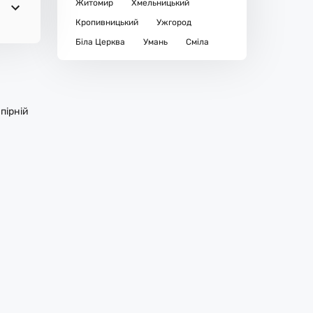
Житомир
Хмельницький
Кропивницький
Ужгород
Біла Церква
Умань
Сміла
пірній