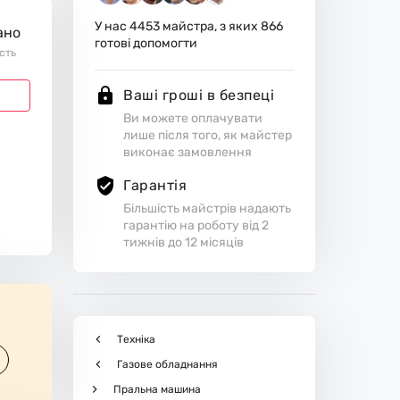
У нас
4453
майстра, з яких
866
ано
готові допомогти
ість
Ваші гроші в безпеці
Ви можете оплачувати
лише після того, як майстер
виконає замовлення
Гарантія
Більшість майстрів надають
гарантію на роботу від 2
тижнів до 12 місяців
Техніка
Газове обладнання
Пральна машина