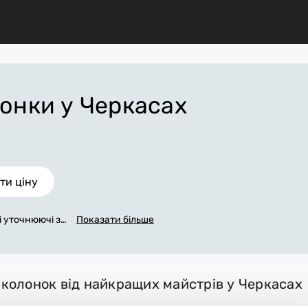
лонки
у Черкасах
ти ціну
сі уточнюючі за
Показати більше
яжемося з вам
заповнена зая
Черкасах, яка
іх робіт. За д
х колонок від найкращих майстрів у Черкасах
бні матеріали.
ь робоче місц