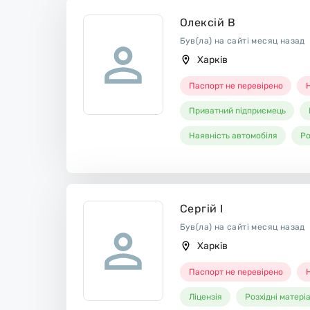
Олексій В
Був(ла) на сайті месяц назад
Харків
Паспорт не перевірено
Н
Приватний підприємець
Наявність автомобіля
Ро
Сергій І
Був(ла) на сайті месяц назад
Харків
Паспорт не перевірено
Н
Ліцензія
Розхідні матері