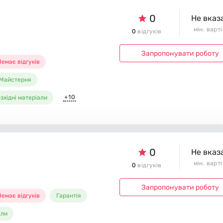
0
Не вказ
мін. варт
0
відгуків
Запропонувати роботу
емає відгуків
Майстерня
+10
зхідні матеріали
0
Не вказ
мін. варт
0
відгуків
Запропонувати роботу
емає відгуків
Гарантія
али