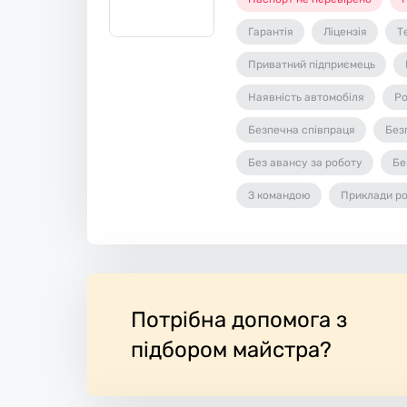
Гарантія
Ліцензія
Т
Приватний підприємець
Наявність автомобіля
Ро
Безпечна співпраця
Без
Без авансу за роботу
Бе
З командою
Приклади ро
Потрібна допомога з
підбором майстра?