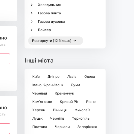
Холодильник
Газова плита
Газова духовка
Бойлер
ано
Розгорнути (12 більше)
ість
Інші міста
Київ
Дніпро
Львів
Одеса
Івано-Франківськ
Суми
Чернівці
Кременчук
Кам'янське
Кривий Ріг
Рівне
ано
Херсон
Вінниця
Миколаїв
ість
Луцьк
Чернігів
Тернопіль
Полтава
Черкаси
Запоріжжя