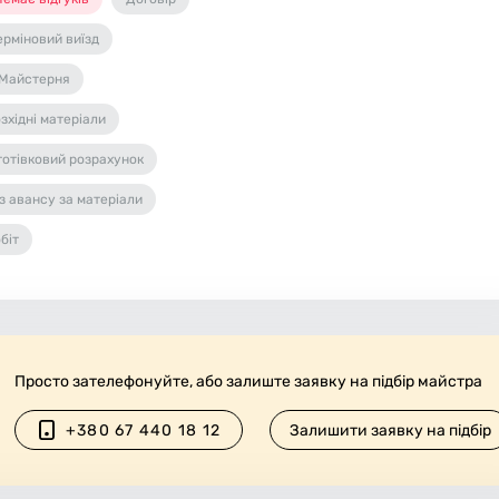
ерміновий виїзд
Майстерня
зхідні матеріали
готівковий розрахунок
з авансу за матеріали
біт
Просто зателефонуйте, або залиште заявку на підбір майстра
+380 67 440 18 12
Залишити заявку на підбір