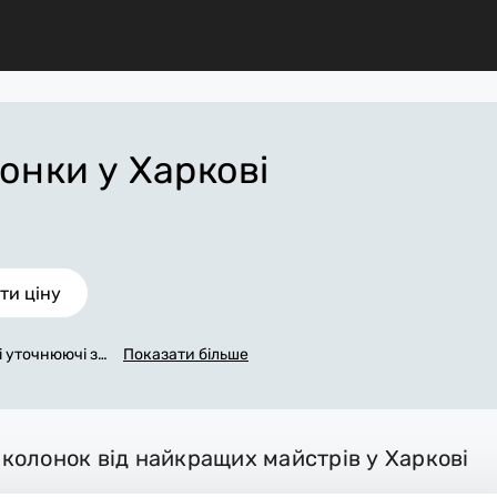
лонки
у Харкові
ти ціну
сі уточнюючі за
Показати більше
яжемося з вам
заповнена зая
аркові, яка в
 робіт. За дод
х колонок від найкращих майстрів у Харкові
 матеріали. В
 робоче місце.