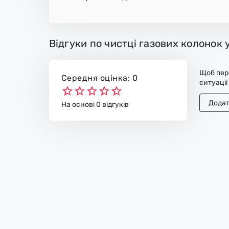
Відгуки по чистці газових колонок 
Щоб пере
Середня оцінка: 0
ситуації
Додат
На основі 0 відгуків