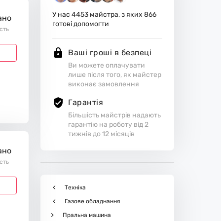
У нас
4453
майстра, з яких
866
ано
готові допомогти
ість
Ваші гроші в безпеці
Ви можете оплачувати
лише після того, як майстер
виконає замовлення
Гарантія
Більшість майстрів надають
гарантію на роботу від 2
тижнів до 12 місяців
ано
ість
Техніка
Газове обладнання
Пральна машина