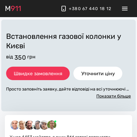
M
911
+380 67 440 18 12
Встановлення газової колонки
у
Києві
від
350
грн
Швидке замовлення
Уточнити ціну
Просто заповніть заявку, дайте відповіді на всі уточнюючі за
питання по «встановлення газової колонки». Ми зв'яжемо
Показати більше
ся з вами протягом декількох хвилин. По максимуму запов
нена заявка, допоможе майстру назвати точну ціну у Києві,
яка в основному не зміниться після завершення всіх робіт.
За додаткову плату майстер може придбати потрібні матері
али. Виконавці стежать за чистотою та прибирають робоче
місце.