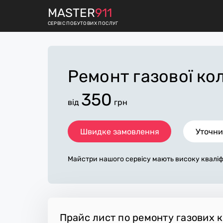
M
ASTER
911
СЕРВІС ПОБУТОВИХ ПОСЛУГ
Ремонт газової к
350
від
грн
Швидке замовлення
Уточни
Майстри нашого сервісу мають високу кваліф
ний досвід у обслуговуванні, діагностиці та 
х колонок на дому різного ступеня складності
онту всіх брендів та моделей. Працюємо у міс
передмісті з виїздом по Миколаївській області
Прайс лист по ремонту газових 