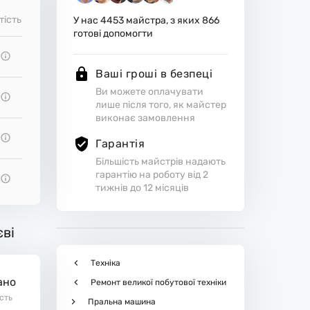
тість
У нас
4453
майстра, з яких
866
готові допомогти
Ваші гроші в безпеці
Ви можете оплачувати
лише після того, як майстер
виконає замовлення
Гарантія
Більшість майстрів надають
гарантію на роботу від 2
тижнів до 12 місяців
єві
Техніка
ано
Ремонт великої побутової техніки
ість
Пральна машина