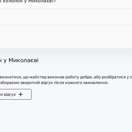
х колонок у Миколаєві?
к у Миколаєві
конатися, що майстер виконав роботу добре, або розібратися у с
 збираємо зворотній відгук після кожного замовлення.
и відгук