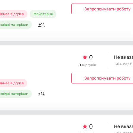
Запропонувати роботу
емає відгуків
Майстерня
+11
зхідні матеріали
0
Не вказ
мін. варт
0
відгуків
Запропонувати роботу
емає відгуків
+12
зхідні матеріали
0
Не вказ