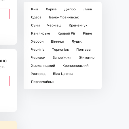
ість
Київ
Харків
Дніпро
Львів
Одеса
Івано-Франківськ
Суми
Чернівці
Кременчук
Кам'янське
Кривий Ріг
Рівне
Херсон
Вінниця
Луцьк
Чернігів
Тернопіль
Полтава
Черкаси
Запоріжжя
Житомир
ано
Хмельницький
Кропивницький
ість
Ужгород
Біла Церква
Первомайськ