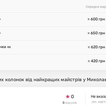
Середня вар
≈ 600
грн
≈ 650
грн
онки
≈ 620
грн
≈ 420
грн
вих колонок від найкращих майстрів у Микола
0
Не вказ
мін. варт
0
відгуків