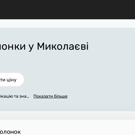
олонки
у Миколаєві
ти ціну
ікацію та знач
Показати більше
ремонту газови
. Є досвід рем
ті Миколаїв та
.
колонок