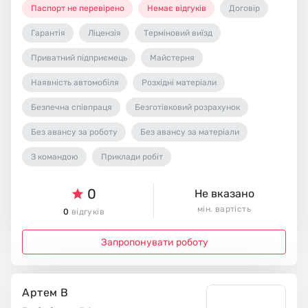
Паспорт не перевірено
Немає відгуків
Договір
Гарантія
Ліцензія
Терміновий виїзд
Приватний підприємець
Майстерня
Наявність автомобіля
Розхідні матеріали
Безпечна співпраця
Безготівковий розрахунок
Без авансу за роботу
Без авансу за матеріали
З командою
Приклади робіт
0
Не вказано
мін. вартість
0
відгуків
Запропонувати роботу
Артем В