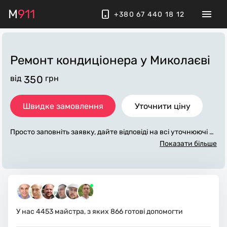
M
911
+380 67 440 18 12
Ремонт кондиціонера
у Миколаєві
від
350
грн
Швидке замовлення
Уточнити ціну
Просто заповніть заявку, дайте відповіді на всі уточнюючі за
питання по «ремонт кондиціонера». Ми зв'яжемося з вами
Показати більше
протягом декількох хвилин. По максимуму заповнена заяв
ка, допоможе майстру назвати точну ціну у Миколаєві, яка
в основному не зміниться після завершення всіх робіт. За д
одаткову плату майстер може придбати потрібні матеріали.
Виконавці стежать за чистотою та прибирають робоче місц
е.
У нас
4453
майстра, з яких
866
готові допомогти