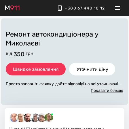
M
911
+380 67 440 18 12
Ремонт автокондиціонера
у
Миколаєві
від
350
грн
Швидке замовлення
Уточнити ціну
Просто заповніть заявку, дайте відповіді на всі уточнюючі за
питання по «ремонт автокондиціонера». Ми зв'яжемося з в
Показати більше
ами протягом декількох хвилин. По максимуму заповнена
заявка, допоможе майстру назвати точну ціну у Миколаєві,
яка в основному не зміниться після завершення всіх робіт.
За додаткову плату майстер може придбати потрібні матері
али. Виконавці стежать за чистотою та прибирають робоче
місце.