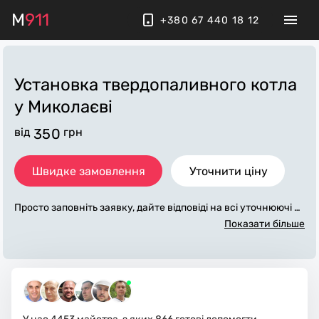
M
911
+380 67 440 18 12
Установка твердопаливного котла
у Миколаєві
від
350
грн
Швидке замовлення
Уточнити ціну
Просто заповніть заявку, дайте відповіді на всі уточнюючі за
питання по «установка твердопаливного котла». Ми зв'яж
Показати більше
емося з вами протягом декількох хвилин. По максимуму за
повнена заявка, допоможе майстру назвати точну ціну у М
иколаєві, яка в основному не зміниться після завершення в
сіх робіт. За додаткову плату майстер може придбати потрі
бні матеріали. Виконавці стежать за чистотою та прибираю
ть робоче місце.