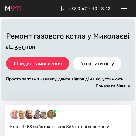
M
911
+380 67 440 18 12
Ремонт газового котла
у Миколаєві
від
350
грн
Швидке замовлення
Уточнити ціну
Просто заповніть заявку, дайте відповіді на всі уточнюючі за
питання по «ремонт газового котла». Ми зв'яжемося з вам
Показати більше
и протягом декількох хвилин. По максимуму заповнена зая
вка, допоможе майстру назвати точну ціну у Миколаєві, як
а в основному не зміниться після завершення всіх робіт. За
додаткову плату майстер може придбати потрібні матеріал
и. Виконавці стежать за чистотою та прибирають робоче мі
сце.
У нас
4453
майстра, з яких
866
готові допомогти