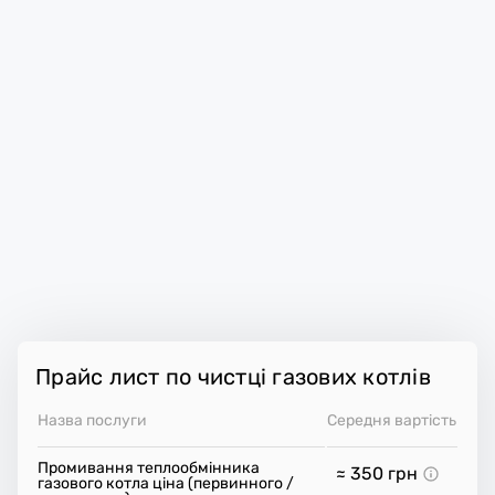
Прайс лист по чистці газових котлів
Назва послуги
Середня вартість
Промивання теплообмінника
≈ 350
грн
газового котла ціна (первинного /