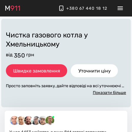
M
911
+380 67 440 18 12
Чистка газового котла
у
Хмельницькому
від
350
грн
Швидке замовлення
Уточнити ціну
Просто заповніть заявку, дайте відповіді на всі уточнюючі за
питання по «чистка газового котла». Ми зв'яжемося з вами
Показати більше
протягом декількох хвилин. По максимуму заповнена заяв
ка, допоможе майстру назвати точну ціну у Хмельницьком
у, яка в основному не зміниться після завершення всіх робі
т. За додаткову плату майстер може придбати потрібні мат
еріали. Виконавці стежать за чистотою та прибирають робо
че місце.