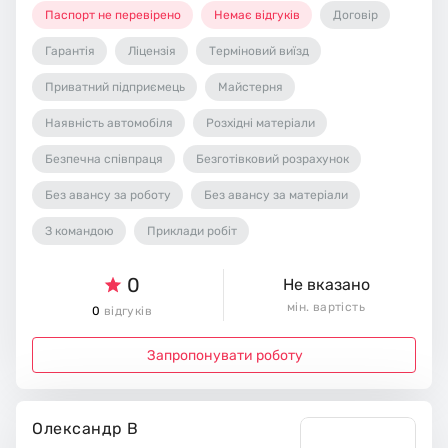
Паспорт не перевірено
Немає відгуків
Договір
Гарантія
Ліцензія
Терміновий виїзд
Приватний підприємець
Майстерня
Наявність автомобіля
Розхідні матеріали
Безпечна співпраця
Безготівковий розрахунок
Без авансу за роботу
Без авансу за матеріали
З командою
Приклади робіт
0
Не вказано
мін. вартість
0
відгуків
Запропонувати роботу
Олександр В