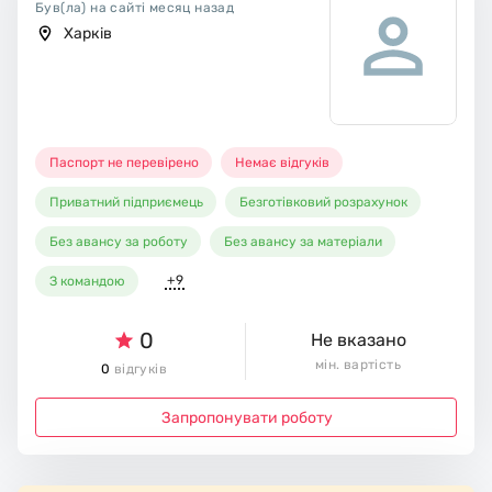
Був(ла) на сайті месяц назад
Харків
Паспорт не перевірено
Немає відгуків
Приватний підприємець
Безготівковий розрахунок
Без авансу за роботу
Без авансу за матеріали
+9
З командою
0
Не вказано
мін. вартість
0
відгуків
Запропонувати роботу