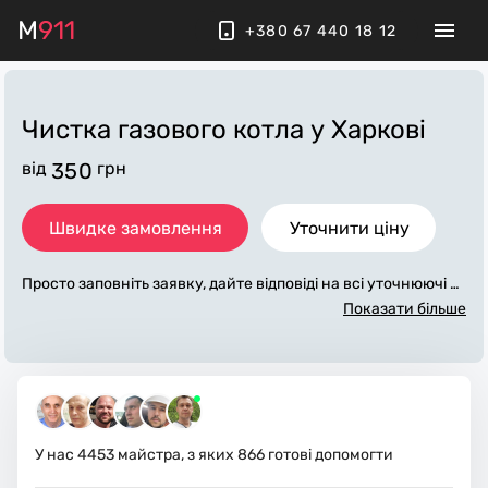
M
911
+380 67 440 18 12
Чистка газового котла
у Харкові
від
350
грн
Швидке замовлення
Уточнити ціну
Просто заповніть заявку, дайте відповіді на всі уточнюючі за
питання по «чистка газового котла». Ми зв'яжемося з вами
Показати більше
протягом декількох хвилин. По максимуму заповнена заяв
ка, допоможе майстру назвати точну ціну у Харкові, яка в о
сновному не зміниться після завершення всіх робіт. За дод
аткову плату майстер може придбати потрібні матеріали. В
иконавці стежать за чистотою та прибирають робоче місце.
У нас
4453
майстра, з яких
866
готові допомогти