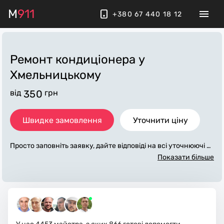
M
911
+380 67 440 18 12
Ремонт кондиціонера
у
Хмельницькому
від
350
грн
Швидке замовлення
Уточнити ціну
Просто заповніть заявку, дайте відповіді на всі уточнюючі за
питання по «ремонт кондиціонера». Ми зв'яжемося з вами
Показати більше
протягом декількох хвилин. По максимуму заповнена заяв
ка, допоможе майстру назвати точну ціну у Хмельницьком
у, яка в основному не зміниться після завершення всіх робі
т. За додаткову плату майстер може придбати потрібні мат
еріали. Виконавці стежать за чистотою та прибирають робо
че місце.