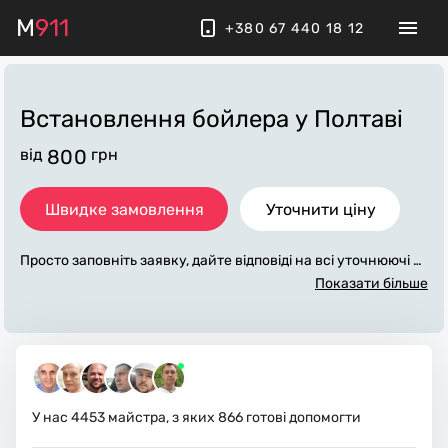
M
911
+380 67 440 18 12
Встановлення бойлера
у Полтаві
від
800
грн
Швидке замовлення
Уточнити ціну
Просто заповніть заявку, дайте відповіді на всі уточнюючі за
питання по «встановлення бойлера». Ми зв'яжемося з вам
Показати більше
и протягом декількох хвилин. По максимуму заповнена зая
вка, допоможе майстру назвати точну ціну у Полтаві, яка в
основному не зміниться після завершення всіх робіт. За до
даткову плату майстер може придбати потрібні матеріали.
Виконавці стежать за чистотою та прибирають робоче місц
е.
У нас
4453
майстра, з яких
866
готові допомогти