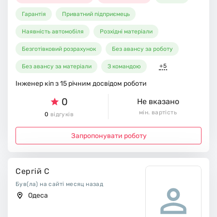
Гарантія
Приватний підприємець
Наявність автомобіля
Розхідні матеріали
Безготівковий розрахунок
Без авансу за роботу
+5
Без авансу за матеріали
З командою
Інженер кіп з 15 річним досвідом роботи
0
Не вказано
мін. вартість
0
відгуків
Запропонувати роботу
Сергій С
Був(ла) на сайті месяц назад
Одеса