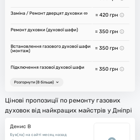
Заміна / Ремонт дверцят духовки
≈ 420
грн
Ремонт духовки (духової шафи)
≈ 350
грн
Встановлення газового духової шафи
≈ 350
грн
(монтаж)
Підключення газової духової шафи
≈ 350
грн
Розгорнути (8 більше)
Цінові пропозиції по ремонту газових
духовок від найкращих майстрів у Дніпрі
Денис В
Був(ла) на сайті месяц назад