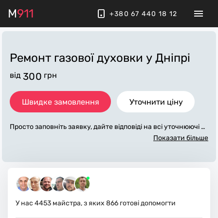
M
911
+380 67 440 18 12
Ремонт газової духовки
у Дніпрі
від
300
грн
Швидке замовлення
Уточнити ціну
Просто заповніть заявку, дайте відповіді на всі уточнюючі за
питання по «ремонт газової духовки». Ми зв'яжемося з вам
Показати більше
и протягом декількох хвилин. По максимуму заповнена зая
вка, допоможе майстру назвати точну ціну у Дніпрі, яка в о
сновному не зміниться після завершення всіх робіт. За дод
аткову плату майстер може придбати потрібні матеріали. В
иконавці стежать за чистотою та прибирають робоче місце.
У нас
4453
майстра, з яких
866
готові допомогти