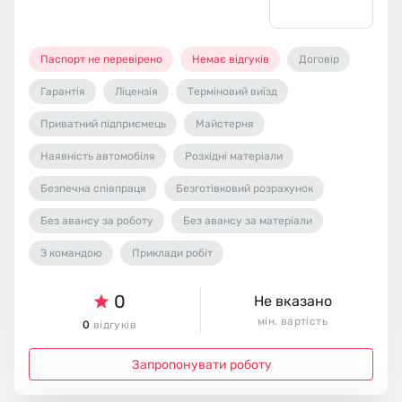
Паспорт не перевірено
Немає відгуків
Договір
Гарантія
Ліцензія
Терміновий виїзд
Приватний підприємець
Майстерня
Наявність автомобіля
Розхідні матеріали
Безпечна співпраця
Безготівковий розрахунок
Без авансу за роботу
Без авансу за матеріали
З командою
Приклади робіт
0
Не вказано
мін. вартість
0
відгуків
Запропонувати роботу