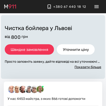
M
911
+380 67 440 18 12
Чистка бойлера
у Львові
від
800
грн
Швидке замовлення
Уточнити ціну
Просто заповніть заявку, дайте відповіді на всі уточнюючі за
питання по «чистка бойлера». Ми зв'яжемося з вами протя
Показати більше
гом декількох хвилин. По максимуму заповнена заявка, до
поможе майстру назвати точну ціну у Львові, яка в основно
му не зміниться після завершення всіх робіт. За додаткову
плату майстер може придбати потрібні матеріали. Виконав
ці стежать за чистотою та прибирають робоче місце.
У нас
4453
майстра, з яких
866
готові допомогти