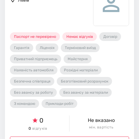
Львів
Паспорт не перевірено
Немає відгуків
Договір
Гарантія
Ліцензія
Терміновий виїзд
Приватний підприємець
Майстерня
Наявність автомобіля
Розхідні матеріали
Безпечна співпраця
Безготівковий розрахунок
Без авансу за роботу
Без авансу за матеріали
З командою
Приклади робіт
0
Не вказано
мін. вартість
0
відгуків