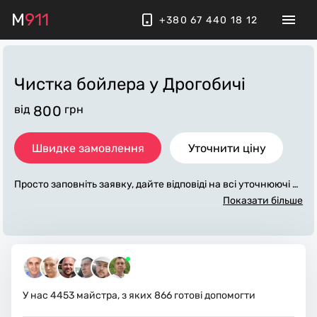
M
911
+380 67 440 18 12
Чистка бойлера
у Дрогобичі
від
800
грн
Швидке замовлення
Уточнити ціну
Просто заповніть заявку, дайте відповіді на всі уточнюючі за
питання по «чистка бойлера». Ми зв'яжемося з вами протя
Показати більше
гом декількох хвилин. По максимуму заповнена заявка, до
поможе майстру назвати точну ціну у Дрогобичі, яка в осно
вному не зміниться після завершення всіх робіт. За додатко
ву плату майстер може придбати потрібні матеріали. Викон
авці стежать за чистотою та прибирають робоче місце.
У нас
4453
майстра, з яких
866
готові допомогти