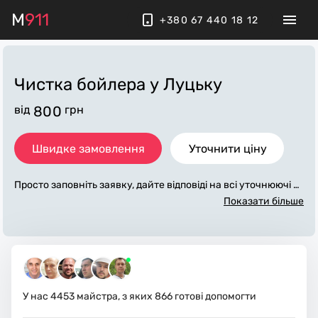
M
911
+380 67 440 18 12
Чистка бойлера
у Луцьку
від
800
грн
Швидке замовлення
Уточнити ціну
Просто заповніть заявку, дайте відповіді на всі уточнюючі за
питання по «чистка бойлера». Ми зв'яжемося з вами протя
Показати більше
гом декількох хвилин. По максимуму заповнена заявка, до
поможе майстру назвати точну ціну у Луцьку, яка в основн
ому не зміниться після завершення всіх робіт. За додаткову
плату майстер може придбати потрібні матеріали. Виконав
ці стежать за чистотою та прибирають робоче місце.
У нас
4453
майстра, з яких
866
готові допомогти