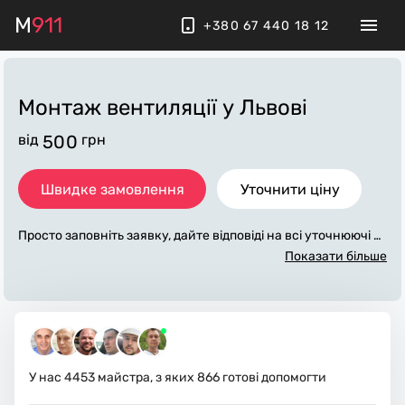
M
911
+380 67 440 18 12
Монтаж вентиляції
у Львові
від
500
грн
Швидке замовлення
Уточнити ціну
Просто заповніть заявку, дайте відповіді на всі уточнюючі за
питання по «монтаж вентиляції». Ми зв'яжемося з вами пр
Показати більше
отягом декількох хвилин. По максимуму заповнена заявка,
допоможе майстру назвати точну ціну у Львові, яка в основ
ному не зміниться після завершення всіх робіт. За додатков
у плату майстер може придбати потрібні матеріали. Викона
вці стежать за чистотою та прибирають робоче місце.
У нас
4453
майстра, з яких
866
готові допомогти