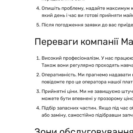
Опишіть проблему, надайте максимум ко
який день і час ви готові прийняти май
Після погодження заявки до вас приїде
Переваги компанії М
Високий професіоналізм.
У нас працюю
Також вони регулярно проходять навчан
Оперативність.
Ми прагнемо надавати н
повідомте про це оператора нашої пла
Прийнятні ціни.
Ми не завищуємо штучн
можете бути впевнені у прозорому цін
Підбір запасних частин.
Якщо під час о
або заміну, самостійно підібравши запч
Зони обслуговування