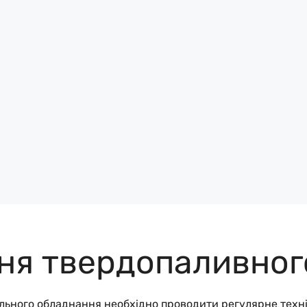
ня твердопаливног
ального обладнання необхідно проводити регулярне техн