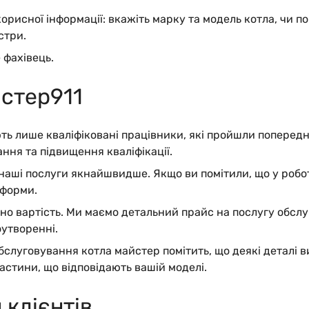
рисної інформації: вкажіть марку та модель котла, чи по
стри.
 фахівець.
астер911
ть лише кваліфіковані працівники, які пройшли поперед
ня та підвищення кваліфікації.
аші послуги якнайшвидше. Якщо ви помітили, що у робот
тформи.
о вартість. Ми маємо детальний прайс на послугу обслу
оутворенні.
бслуговування котла майстер помітить, що деякі деталі в
астини, що відповідають вашій моделі.
 клієнтів