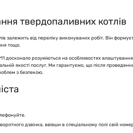
ання твердопаливних котлів
лів
залежить від переліку виконуваних робіт. Він формуєт
ння тощо.
911 досконало розуміються на особливостях влаштування
альній якості послуг. Ми гарантуємо, що після проведен
роблем з безпекою.
іста
лефонуйте.
ротного дзвінка, ввівши в спеціальному полі свій номе