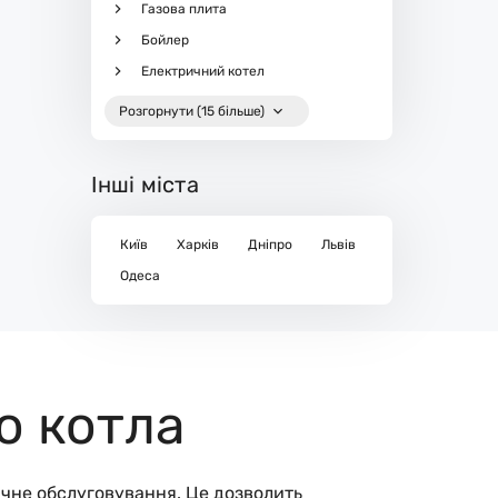
Газова плита
Бойлер
Електричний котел
Розгорнути (15 більше)
Інші міста
Київ
Харків
Дніпро
Львів
Одеса
о котла
ічне обслуговування. Це дозволить