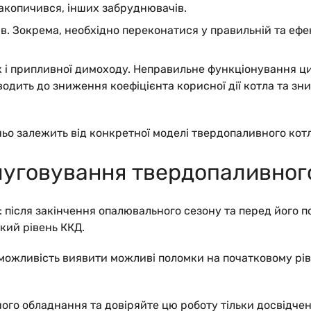
акопичився, інших забруднювачів.
в.
Зокрема, необхідно переконатися у правильній та ефе
к і припливної димоходу. Неправильне функціонування ци
водить до зниження коефіцієнта корисної дії котла та з
ньо залежить від конкретної моделі твердопаливного кот
луговування твердопаливног
: після закінчення опалювального сезону та перед його п
кий рівень ККД.
 можливість виявити можливі поломки на початковому рів
го обладнання та довіряйте цю роботу тільки досвідче