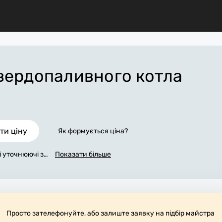
вердопаливного котла
ти ціну
Як формується ціна?
сі уточнюючі за
Показати більше
о котла». Ми з
. По максимум
и точну ціну,
я всіх робіт.
трібні матері
ирають робоче
Просто зателефонуйте, або залиште заявку на підбір майстра