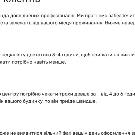
анда досвідчених професіоналів. Ми прагнемо забезпечит
ліста залежать від вашого місця проживання. Нижче наве
спеціалісту достатньо 3-4 години, щоб приїхати на викл
ати потрібно навіть менше.
центру потрібно чекати трохи довше за – від 4 до 6 го
к вашого будинку, то він приїде швидше.
оже не виявитися вільний фахівець у день оформлення за