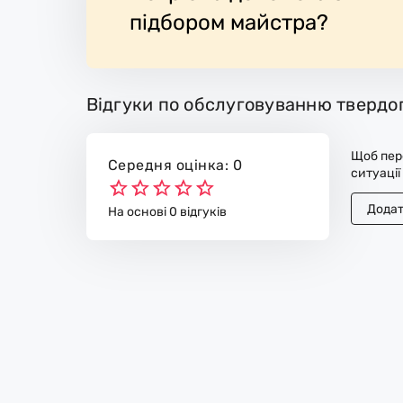
підбором майстра?
Відгуки по обслуговуванню твердо
Щоб пере
Середня оцінка: 0
ситуації
Додат
На основі 0 відгуків