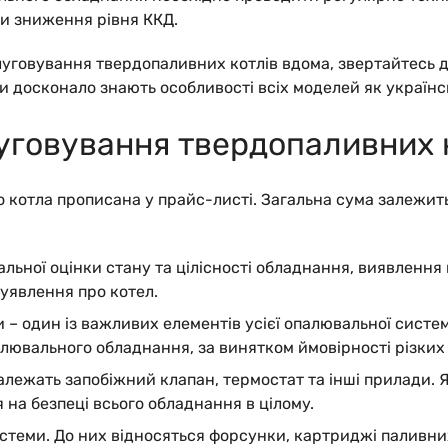
и зниження рівня ККД.
уговування твердопаливних котлів вдома, звертайтесь до
и досконало знають особливості всіх моделей як українсь
уговування твердопаливних 
 котла прописана у прайс-листі. Загальна сума залежить
уальної оцінки стану та цілісності обладнання, виявленн
уявлення про котел.
 – один із важливих елементів усієї опалювальної систе
лювального обладнання, за винятком ймовірності різких 
алежать запобіжний клапан, термостат та інші прилади. 
 на безпеці всього обладнання в цілому.
стеми.
До них відносяться форсунки, картриджі паливних 