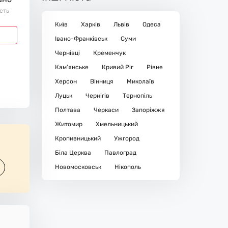
ість
Київ
Харків
Львів
Одеса
Івано-Франківськ
Суми
Чернівці
Кременчук
Кам'янське
Кривий Ріг
Рівне
Херсон
Вінниця
Миколаїв
Луцьк
Чернігів
Тернопіль
Полтава
Черкаси
Запоріжжя
Житомир
Хмельницький
Кропивницький
Ужгород
Біла Церква
Павлоград
Новомосковськ
Нікополь