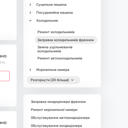
Сушильна машина
Посудомийна машина
Холодильник
Ремонт холодильників
Заправка холодильників фреоном
Заміна ущільнювачів
холодильників
ано
Ремонт автохолодильників
ість
Морозильна камера
Розгорнути (20 більше)
Заправка кондиціонера фреоном
Ремонт морозильної камери
Обслуговування автокондиціонера
ано
Обслуговування кондиціонера