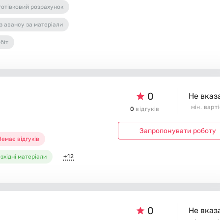
готівковий розрахунок
з авансу за матеріали
біт
0
Не вказ
мін. варт
0
відгуків
Запропонувати роботу
емає відгуків
+12
зхідні матеріали
0
Не вказ