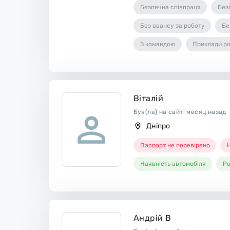
Безпечна співпраця
Без
Без авансу за роботу
Бе
З командою
Приклади ро
Віталій
Був(ла) на сайті месяц назад
Дніпро
Паспорт не перевірено
Н
Наявність автомобіля
Ро
Андрій В