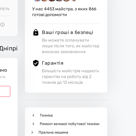
тість
У нас
4453
майстра, з яких
866
готові допомогти
Ваші гроші в безпеці
Ви можете оплачувати
лише після того, як майстер
Дніпрі
виконає замовлення
Гарантія
ано
Більшість майстрів надають
гарантію на роботу від 2
ість
тижнів до 12 місяців
Техніка
Ремонт великої побутової техніки
Пральна машина