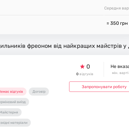
Середня вар
≈ 350
грн
дильників фреоном від найкращих майстрів у 
0
Не вказ
мін. варт
0
відгуків
Запропонувати роботу
емає відгуків
Договір
ерміновий виїзд
Майстерня
зхідні матеріали