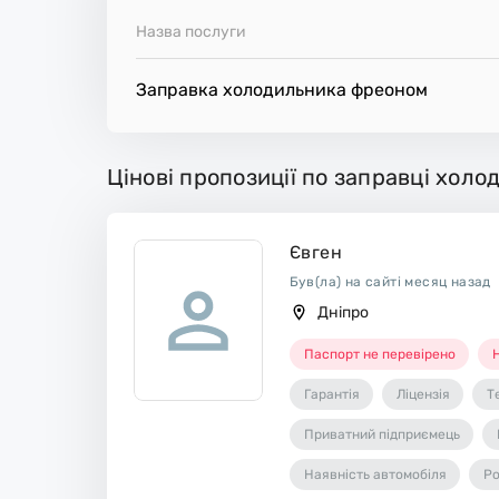
місце.
Назва послуги
Заправка холодильника фреоном
Цінові пропозиції по заправці холо
Євген
Був(ла) на сайті месяц назад
Дніпро
Паспорт не перевірено
Н
Гарантія
Ліцензія
Т
Приватний підприємець
Наявність автомобіля
Ро