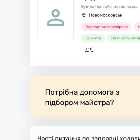
Був(ла) на сайті месяц назад
Новомосковськ
Паспорт не перевірено
Н
Гарантія
Наявність авто
+10
Потрібна допомога з
підбором майстра?
Часті питання по заправці холод